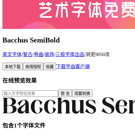
Bacchus SemiBold
英文字体
/
复古
/
卷曲
/
装饰
/
三极字库出品
/
浏览9050次
下载字由客户端
本地下载
商用授权
收藏
在线预览效果
预 览
简繁转换
包含1个字体文件