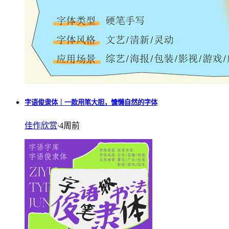
字语俊隶体｜一款用笔大胆，慵懒自然的字体
佳作欣赏
·
4周前