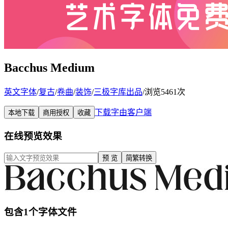
Bacchus Medium
英文字体
/
复古
/
卷曲
/
装饰
/
三极字库出品
/
浏览5461次
下载字由客户端
本地下载
商用授权
收藏
在线预览效果
预 览
简繁转换
包含1个字体文件