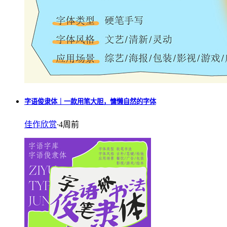
字语俊隶体｜一款用笔大胆，慵懒自然的字体
佳作欣赏
·
4周前