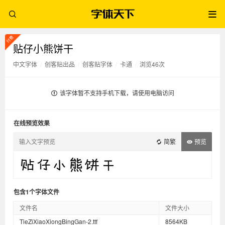
贴仔小熊饼干
中文字体
/
创客贴出品
/
创客贴字体
/
卡通
/
浏览46次
该字体暂不支持手机下载，请使用电脑访问
在线预览效果
简繁
预览
包含1个字体文件
文件名
文件大小
TieZiXiaoXiongBingGan-2.ttf
8564KB