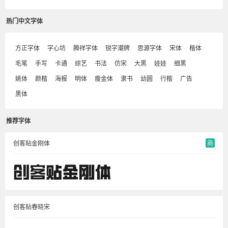
热门中文字体
方正字体
字心坊
腾祥字体
锐字潮牌
思源字体
宋体
楷体
毛笔
手写
卡通
综艺
书法
仿宋
大黑
娃娃
细黑
姚体
颜楷
海报
明体
瘦金体
隶书
幼圆
行楷
广告
黑体
推荐字体
创客贴金刚体
商
创客贴春晓宋