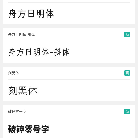
舟方日明体-斜体
商
刻黑体
商
破碎零号字
商