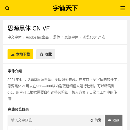
思源黑体 CN VF
中文字体
/
Adobe Inc出品
/
黑体
/
思源字体
/
浏览166471次
本地下载
收藏
字体介绍
2021年4月，2.003思源黑体可变版强势来袭。在支持可变字体的软件中，
思源黑体VF可以在250—900以内选取粗细值来进行控制，可以精确到
0.5。用户可以根据需要自行调整其粗细，极大方便了日常与工作中的使
用！
在线预览效果
简繁
预览