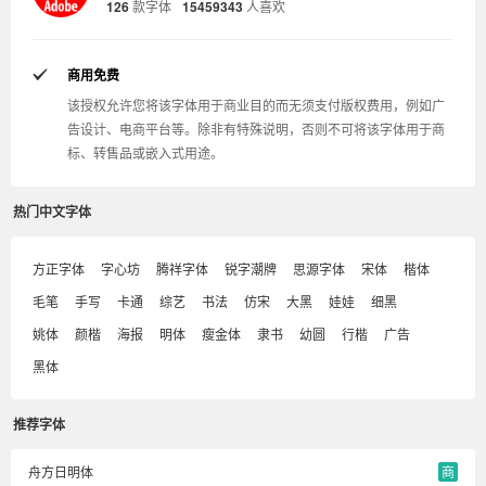
126
款字体
15459343
人喜欢
商用免费
该授权允许您将该字体用于商业目的而无须支付版权费用，例如广
告设计、电商平台等。除非有特殊说明，否则不可将该字体用于商
标、转售品或嵌入式用途。
热门中文字体
方正字体
字心坊
腾祥字体
锐字潮牌
思源字体
宋体
楷体
毛笔
手写
卡通
综艺
书法
仿宋
大黑
娃娃
细黑
姚体
颜楷
海报
明体
瘦金体
隶书
幼圆
行楷
广告
黑体
推荐字体
舟方日明体
商