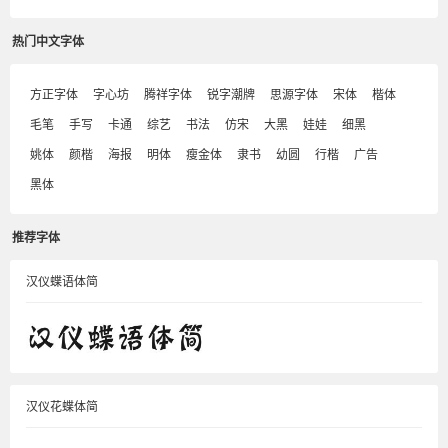
热门中文字体
方正字体
字心坊
腾祥字体
锐字潮牌
思源字体
宋体
楷体
毛笔
手写
卡通
综艺
书法
仿宋
大黑
娃娃
细黑
姚体
颜楷
海报
明体
瘦金体
隶书
幼圆
行楷
广告
黑体
推荐字体
汉仪蝶语体简
汉仪花蝶体简