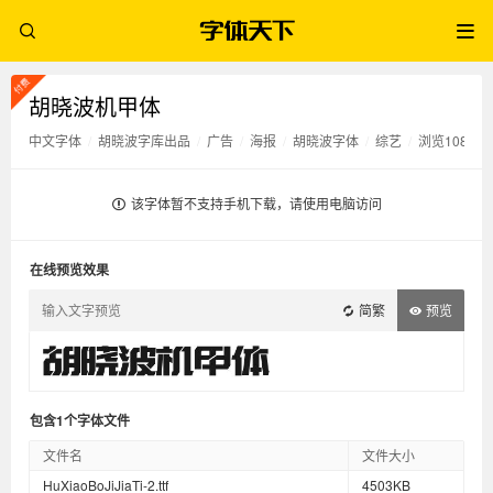
胡晓波机甲体
中文字体
/
胡晓波字库出品
/
广告
/
海报
/
胡晓波字体
/
综艺
/
浏览1083次
该字体暂不支持手机下载，请使用电脑访问
在线预览效果
简繁
预览
包含1个字体文件
文件名
文件大小
HuXiaoBoJiJiaTi-2.ttf
4503KB