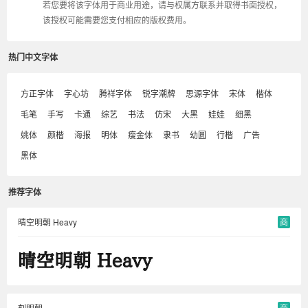
若您要将该字体用于商业用途，请与权属方联系并取得书面授权，
该授权可能需要您支付相应的版权费用。
热门中文字体
方正字体
字心坊
腾祥字体
锐字潮牌
思源字体
宋体
楷体
毛笔
手写
卡通
综艺
书法
仿宋
大黑
娃娃
细黑
姚体
颜楷
海报
明体
瘦金体
隶书
幼圆
行楷
广告
黑体
推荐字体
晴空明朝 Heavy
商
刻明朝
商