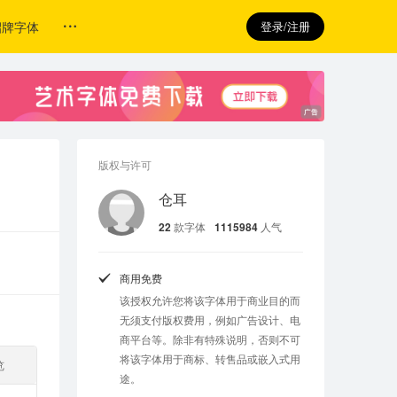
招牌字体
登录/注册
版权与许可
仓耳
22
款字体
1115984
人气
商用免费
该授权允许您将该字体用于商业目的而
无须支付版权费用，例如广告设计、电
商平台等。除非有特殊说明，否则不可
将该字体用于商标、转售品或嵌入式用
览
途。