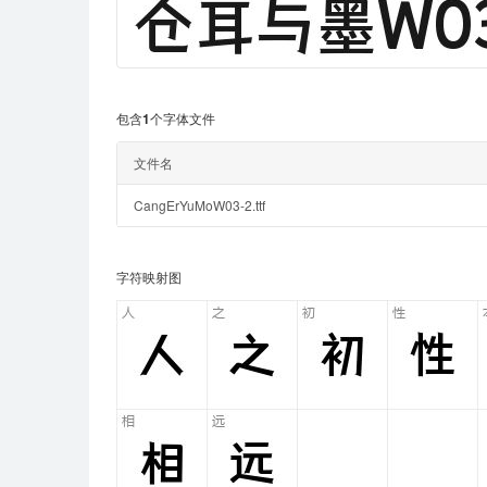
包含1个字体文件
文件名
CangErYuMoW03-2.ttf
字符映射图