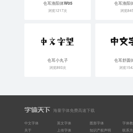
仓耳渔阳体W05
仓耳渔阳体
浏览1217次
浏览84
仓耳小丸子
仓耳舒圆体
浏览893次
浏览154
海量字体免费高速下载
中文字体
英文字体
图形字体
字体教
关于
上传字体
知识产权声明
联系方