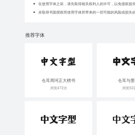
在使用字体之前，请先取得相关权利人的许可，以免侵权损
未取得书面授权而使用字体所带来的一切可能的风险或损失
推荐字体
仓耳周珂正大榜书
仓耳与墨
浏览472次
浏览52