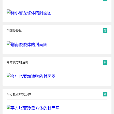
荆南俊俊体
商
今年也要加油鸭
商
平方张亚玲黑方体
商