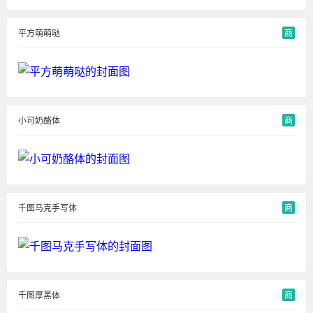
平方萌萌哒
商
小可奶酪体
商
千图马克手写体
商
千图厚黑体
商