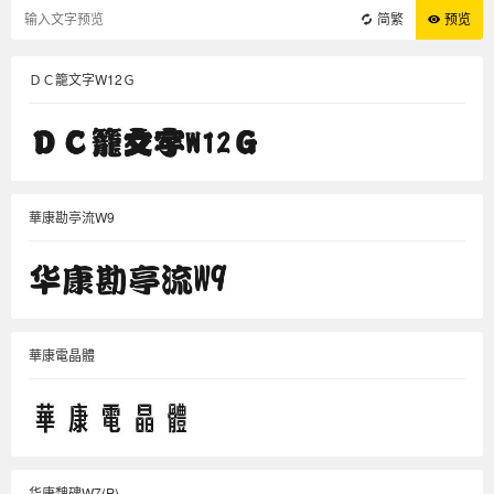
简繁
预览
ＤＣ籠文字W12Ｇ
華康勘亭流W9
華康電晶體
华康魏碑W7(P)