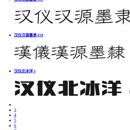
汉仪汉源墨隶 45F
汉仪北冰洋 J
3
4
5
6