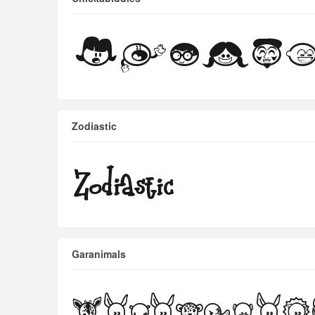
Zodiastic
Garanimals