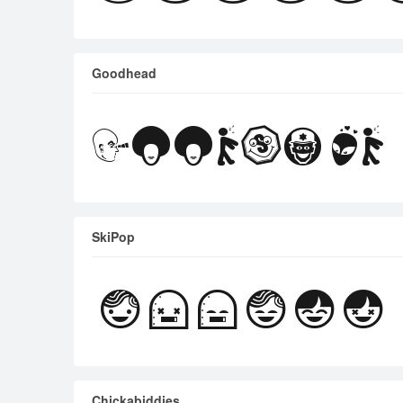
Goodhead
SkiPop
Chickabiddies