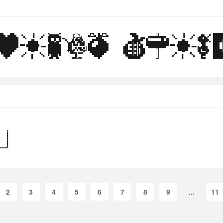
2
3
4
5
6
7
8
9
...
11