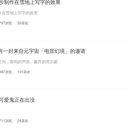
步制作在雪地上写字的效果
作在雪地上写字的效果
797浏览
/
30喜欢
！您有一封来自元宇宙「电音幻境」的邀请
射光，轰鸣的声浪，飙升的荷尔蒙
867浏览
/
101喜欢
可爱鬼正在出没
711浏览
/
24喜欢