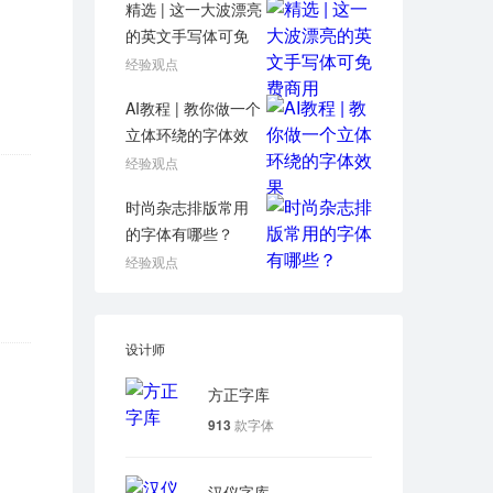
精选 | 这一大波漂亮
的英文手写体可免
费商用
经验观点
AI教程 | 教你做一个
立体环绕的字体效
果
经验观点
时尚杂志排版常用
的字体有哪些？
经验观点
设计师
方正字库
913
款字体
汉仪字库