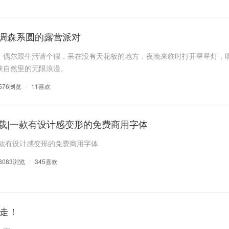
调森系圆的露营派对
，偶尔跟生活请个假，呆在没有天花板的地方，夜晚来临时打开星星灯，
获自然里的无限浪漫。
576浏览
/
11喜欢
载|一款有设计感变形的免费商用字体
一款有设计感变形的免费商用字体
8083浏览
/
345喜欢
拿走！