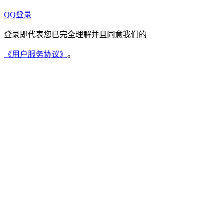
QQ登录
登录即代表您已完全理解并且同意我们的
《用户服务协议》
。