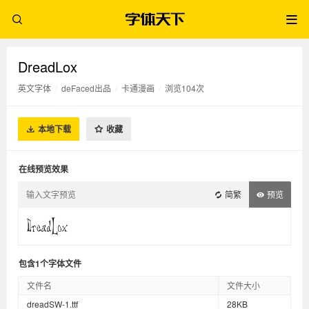
DreadLox
英文字体
/
deFaced出品
/
卡通漫画
/
浏览104次
本地下载
收藏
在线预览效果
简繁
预览
包含1个字体文件
文件名
文件大小
dreadSW-1.ttf
28KB