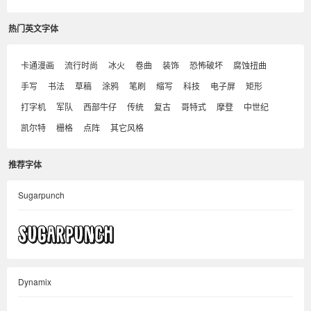
热门英文字体
卡通漫画
流行时尚
冰火
卷曲
装饰
恐怖破坏
腐蚀扭曲
手写
书法
草稿
涂鸦
笔刷
缩写
科技
电子屏
矩形
打字机
军队
西部牛仔
传统
复古
哥特式
摩登
中世纪
凯尔特
栅格
点阵
其它风格
推荐字体
Sugarpunch
Dynamix