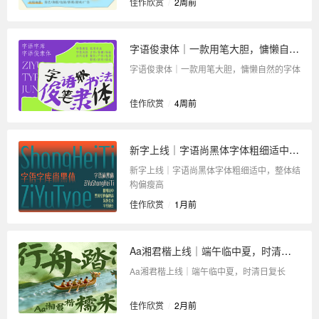
佳作欣赏
/
2周前
字语俊隶体｜一款用笔大胆，慵懒自然的字体
字语俊隶体｜一款用笔大胆，慵懒自然的字体
佳作欣赏
/
4周前
新字上线｜字语尚黑体字体粗细适中，整体结构偏瘦高
新字上线｜字语尚黑体字体粗细适中，整体结
构偏瘦高
佳作欣赏
/
1月前
Aa湘君楷上线｜端午临中夏，时清日复长
Aa湘君楷上线｜端午临中夏，时清日复长
佳作欣赏
/
2月前