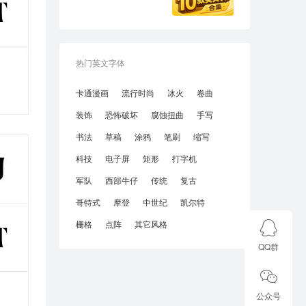
热门英文字体
卡通漫画
流行时尚
冰火
卷曲
装饰
恐怖破坏
腐蚀扭曲
手写
书法
草稿
涂鸦
笔刷
缩写
科技
电子屏
矩形
打字机
军队
西部牛仔
传统
复古
哥特式
摩登
中世纪
凯尔特
栅格
点阵
其它风格
QQ群
公众号