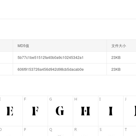
MD5值
文件大小
5b77c1be51512fa40b0a9c10245342a1
23KB
606f9153726a456d942d98cb5dacab0e
23KB