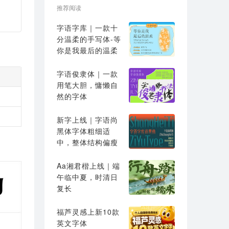
推荐阅读
字语字库｜一款十
分温柔的手写体-等
你是我最后的温柔
字语俊隶体｜一款
用笔大胆，慵懒自
然的字体
新字上线｜字语尚
黑体字体粗细适
中，整体结构偏瘦
高
Aa湘君楷上线｜端
午临中夏，时清日
复长
福芦灵感上新10款
英文字体