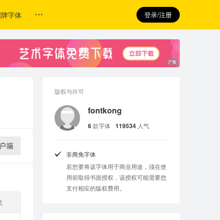
招牌字体
登录/注册
版权与许可
fontkong
6
款字体
119534
人气
户端
非商免字体
若您要将该字体用于商业用途，须在使
用前取得书面授权，该授权可能需要您
支付相应的版权费用。
览