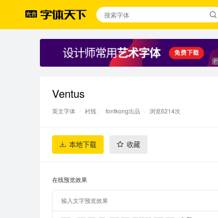
Ventus
英文字体
/
衬线
/
fontkong出品
/
浏览6214次
本地下载
收藏
在线预览效果