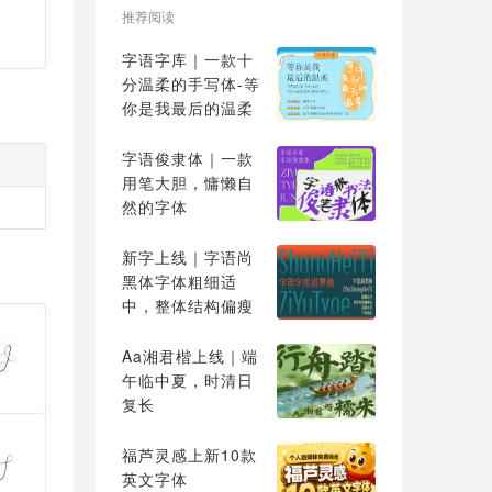
推荐阅读
字语字库｜一款十
分温柔的手写体-等
你是我最后的温柔
字语俊隶体｜一款
用笔大胆，慵懒自
然的字体
新字上线｜字语尚
黑体字体粗细适
中，整体结构偏瘦
高
Aa湘君楷上线｜端
午临中夏，时清日
复长
福芦灵感上新10款
英文字体