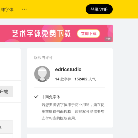
招牌字体
登录/注册
版权与许可
edricstudio
14
款字体
152402
人气
户端
非商免字体
若您要将该字体用于商业用途，须在使
用前取得书面授权，该授权可能需要您
支付相应的版权费用。
览