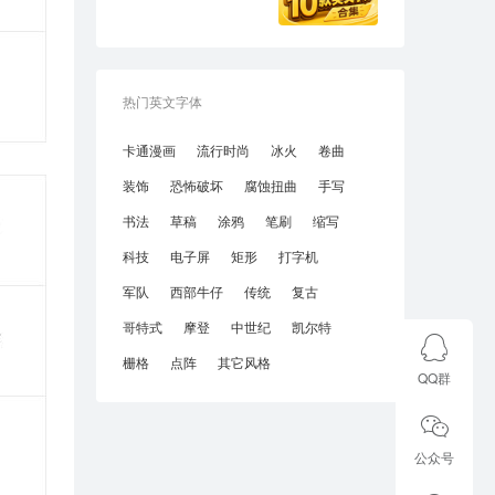
热门英文字体
卡通漫画
流行时尚
冰火
卷曲
装饰
恐怖破坏
腐蚀扭曲
手写
书法
草稿
涂鸦
笔刷
缩写
科技
电子屏
矩形
打字机
军队
西部牛仔
传统
复古
哥特式
摩登
中世纪
凯尔特
栅格
点阵
其它风格
QQ群
公众号