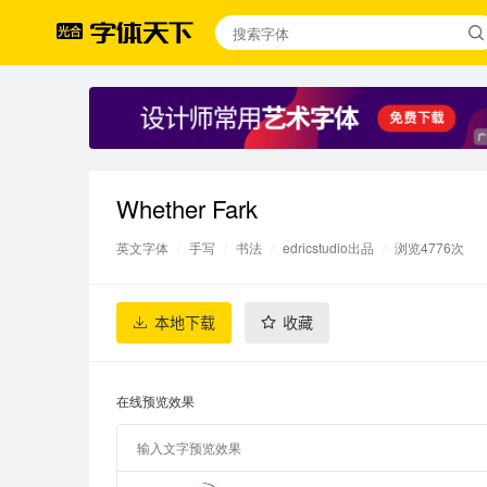
Whether Fark
英文字体
/
手写
/
书法
/
edricstudio出品
/
浏览4776次
本地下载
收藏
在线预览效果