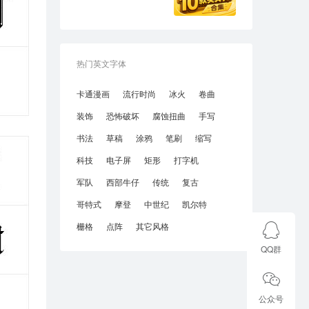
热门英文字体
卡通漫画
流行时尚
冰火
卷曲
装饰
恐怖破坏
腐蚀扭曲
手写
书法
草稿
涂鸦
笔刷
缩写
科技
电子屏
矩形
打字机
军队
西部牛仔
传统
复古
哥特式
摩登
中世纪
凯尔特
栅格
点阵
其它风格
QQ群
公众号