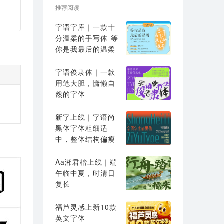
推荐阅读
字语字库｜一款十
分温柔的手写体-等
你是我最后的温柔
字语俊隶体｜一款
用笔大胆，慵懒自
然的字体
新字上线｜字语尚
黑体字体粗细适
中，整体结构偏瘦
高
Aa湘君楷上线｜端
午临中夏，时清日
复长
福芦灵感上新10款
英文字体