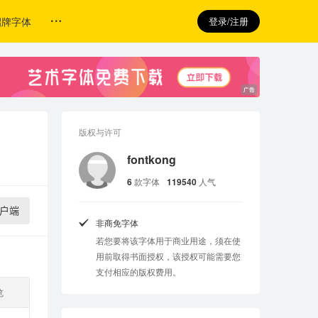
招牌字体
登录/注册
版权与许可
fontkong
6
款字体
119540
人气
户端
非商免字体
若您要将该字体用于商业用途，须在使
用前取得书面授权，该授权可能需要您
支付相应的版权费用。
览