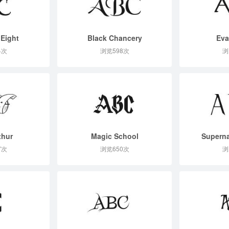
 Eight
Black Chancery
Eva
4次
浏览598次
浏
thur
Magic School
Superna
7次
浏览650次
浏