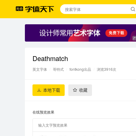
Deathmatch
英文字体
/
哥特式
/
fontkong出品
/
浏览3916次
本地下载
收藏
在线预览效果