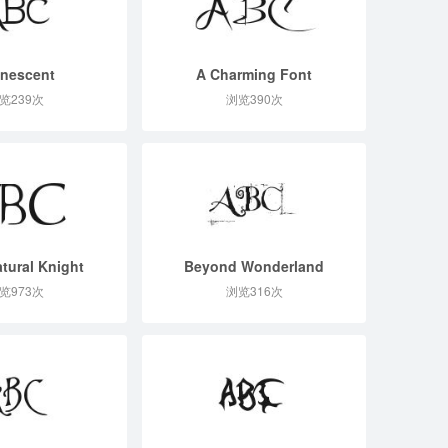
nescent
A Charming Font
览239次
浏览390次
tural Knight
Beyond Wonderland
览973次
浏览316次