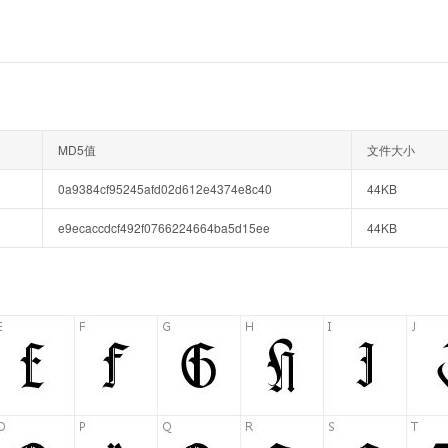
MD5值
文件大小
0a9384cf95245afd02d612e4374e8c40
44KB
e9ecaccdcf492f0766224664ba5d15ee
44KB