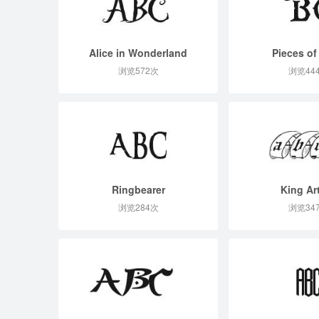
Alice in Wonderland
Pieces of
浏览572次
浏览44
Ringbearer
King Ar
浏览284次
浏览34