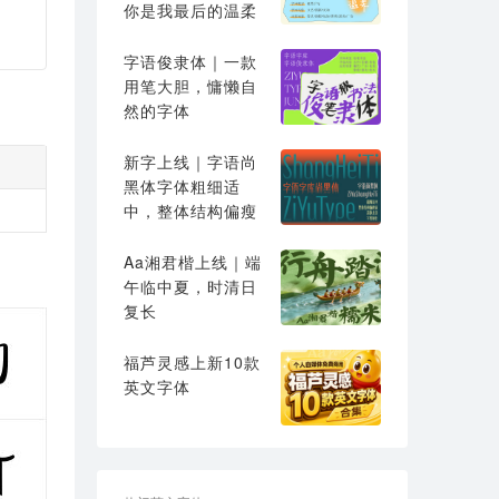
你是我最后的温柔
字语俊隶体｜一款
用笔大胆，慵懒自
然的字体
新字上线｜字语尚
黑体字体粗细适
中，整体结构偏瘦
高
Aa湘君楷上线｜端
午临中夏，时清日
复长
福芦灵感上新10款
英文字体