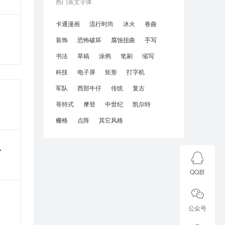
热门英文字体
卡通漫画
流行时尚
冰火
卷曲
装饰
恐怖破坏
腐蚀扭曲
手写
书法
草稿
涂鸦
笔刷
缩写
科技
电子屏
矩形
打字机
军队
西部牛仔
传统
复古
哥特式
摩登
中世纪
凯尔特
栅格
点阵
其它风格
QQ群
公众号