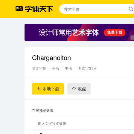
Charganolton
英文字体
/
手写
/
书法
/
浏览1731次
本地下载
收藏
在线预览效果