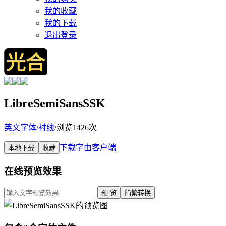
我的收藏
我的下载
退出登录
LibreSemiSansSSK
英文字体
/
衬线
/
浏览1426次
下载字由客户端
本地下载
收藏
在线预览效果
预 览
简繁转换