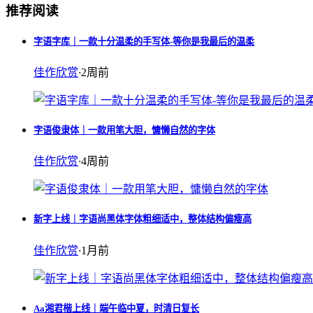
推荐阅读
字语字库｜一款十分温柔的手写体-等你是我最后的温柔
佳作欣赏
·
2周前
字语俊隶体｜一款用笔大胆，慵懒自然的字体
佳作欣赏
·
4周前
新字上线｜字语尚黑体字体粗细适中，整体结构偏瘦高
佳作欣赏
·
1月前
Aa湘君楷上线｜端午临中夏，时清日复长