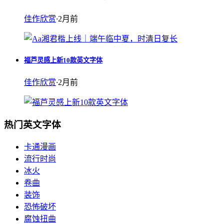
佳作欣赏
·
2月前
福芦灵感上新10款英文字体
佳作欣赏
·
2月前
热门英文字体
卡通漫画
流行时尚
冰火
卷曲
装饰
恐怖破坏
腐蚀扭曲