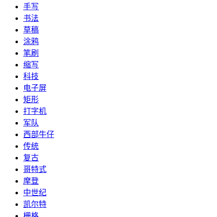
手写
书法
草稿
涂鸦
笔刷
缩写
科技
电子屏
矩形
打字机
军队
西部牛仔
传统
复古
哥特式
摩登
中世纪
凯尔特
栅格