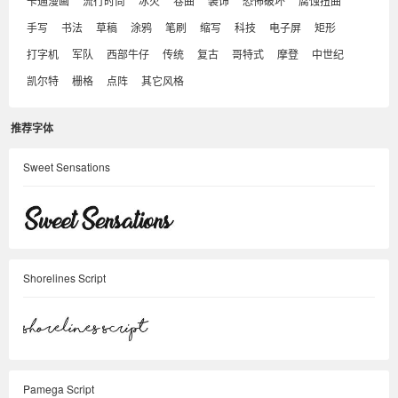
卡通漫画
流行时尚
冰火
卷曲
装饰
恐怖破坏
腐蚀扭曲
手写
书法
草稿
涂鸦
笔刷
缩写
科技
电子屏
矩形
打字机
军队
西部牛仔
传统
复古
哥特式
摩登
中世纪
凯尔特
栅格
点阵
其它风格
推荐字体
Sweet Sensations
Shorelines Script
Pamega Script