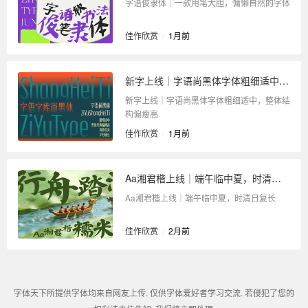
字语俊隶体｜一款用笔大胆，慵懒自然的字体
佳作欣赏
/
1月前
新字上线｜字语尚黑体字体粗细适中，整体结构偏瘦高
新字上线｜字语尚黑体字体粗细适中，整体结
构偏瘦高
佳作欣赏
/
1月前
Aa湘君楷上线｜端午临中夏，时清日复长
Aa湘君楷上线｜端午临中夏，时清日复长
佳作欣赏
/
2月前
字体天下所提供字体均来自网友上传. 仅供字体爱好者学习交流. 若侵犯了您的