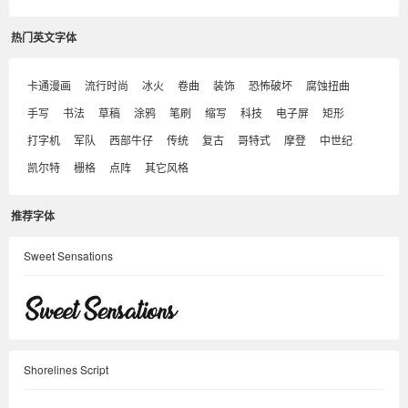
热门英文字体
卡通漫画
流行时尚
冰火
卷曲
装饰
恐怖破坏
腐蚀扭曲
手写
书法
草稿
涂鸦
笔刷
缩写
科技
电子屏
矩形
打字机
军队
西部牛仔
传统
复古
哥特式
摩登
中世纪
凯尔特
栅格
点阵
其它风格
推荐字体
Sweet Sensations
Shorelines Script