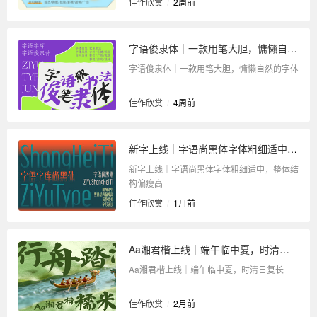
佳作欣赏
/
2周前
字语俊隶体｜一款用笔大胆，慵懒自然的字体
字语俊隶体｜一款用笔大胆，慵懒自然的字体
佳作欣赏
/
4周前
新字上线｜字语尚黑体字体粗细适中，整体结构偏瘦高
新字上线｜字语尚黑体字体粗细适中，整体结
构偏瘦高
佳作欣赏
/
1月前
Aa湘君楷上线｜端午临中夏，时清日复长
Aa湘君楷上线｜端午临中夏，时清日复长
佳作欣赏
/
2月前