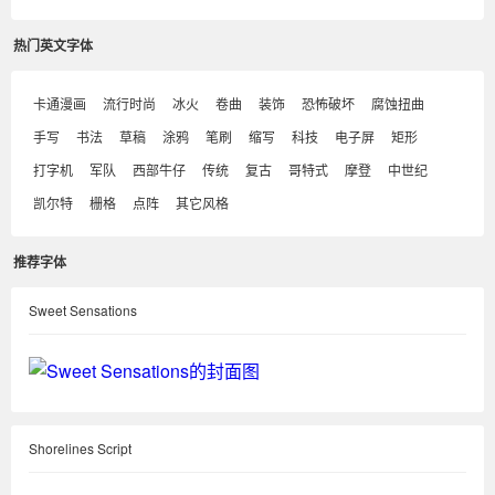
热门英文字体
卡通漫画
流行时尚
冰火
卷曲
装饰
恐怖破坏
腐蚀扭曲
手写
书法
草稿
涂鸦
笔刷
缩写
科技
电子屏
矩形
打字机
军队
西部牛仔
传统
复古
哥特式
摩登
中世纪
凯尔特
栅格
点阵
其它风格
推荐字体
Sweet Sensations
Shorelines Script