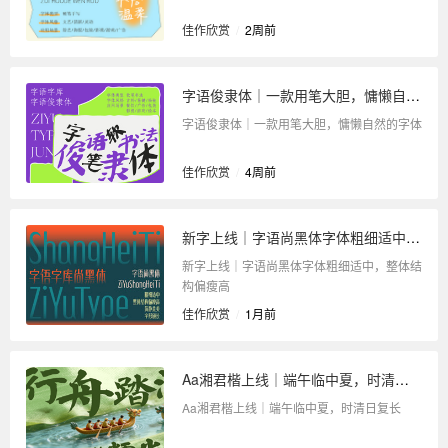
佳作欣赏
/
2周前
字语俊隶体｜一款用笔大胆，慵懒自然的字体
字语俊隶体｜一款用笔大胆，慵懒自然的字体
佳作欣赏
/
4周前
新字上线｜字语尚黑体字体粗细适中，整体结构偏瘦高
新字上线｜字语尚黑体字体粗细适中，整体结
构偏瘦高
佳作欣赏
/
1月前
Aa湘君楷上线｜端午临中夏，时清日复长
Aa湘君楷上线｜端午临中夏，时清日复长