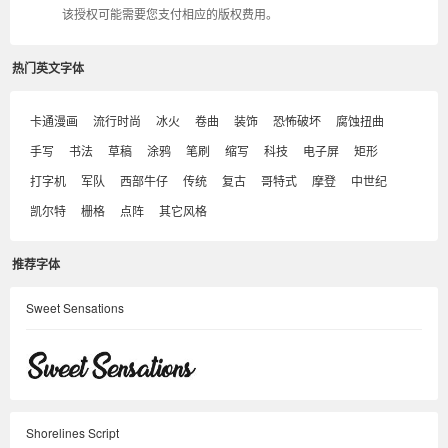
该授权可能需要您支付相应的版权费用。
热门英文字体
卡通漫画
流行时尚
冰火
卷曲
装饰
恐怖破坏
腐蚀扭曲
手写
书法
草稿
涂鸦
笔刷
缩写
科技
电子屏
矩形
打字机
军队
西部牛仔
传统
复古
哥特式
摩登
中世纪
凯尔特
栅格
点阵
其它风格
推荐字体
Sweet Sensations
Shorelines Script