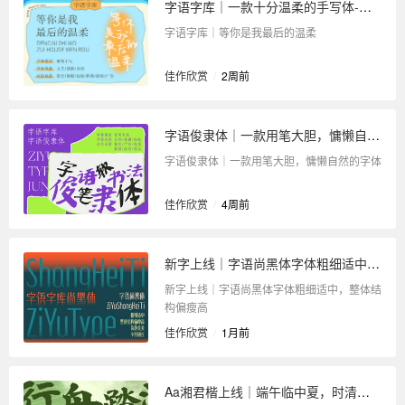
字语字库｜一款十分温柔的手写体-等你是我最后的温柔
字语字库｜等你是我最后的温柔
佳作欣赏
/
2周前
字语俊隶体｜一款用笔大胆，慵懒自然的字体
字语俊隶体｜一款用笔大胆，慵懒自然的字体
佳作欣赏
/
4周前
新字上线｜字语尚黑体字体粗细适中，整体结构偏瘦高
新字上线｜字语尚黑体字体粗细适中，整体结
构偏瘦高
佳作欣赏
/
1月前
Aa湘君楷上线｜端午临中夏，时清日复长