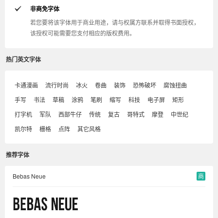
非商免字体
若您要将该字体用于商业用途，请与权属方联系并取得书面授权，
该授权可能需要您支付相应的版权费用。
热门英文字体
卡通漫画
流行时尚
冰火
卷曲
装饰
恐怖破坏
腐蚀扭曲
手写
书法
草稿
涂鸦
笔刷
缩写
科技
电子屏
矩形
打字机
军队
西部牛仔
传统
复古
哥特式
摩登
中世纪
凯尔特
栅格
点阵
其它风格
推荐字体
Bebas Neue
商