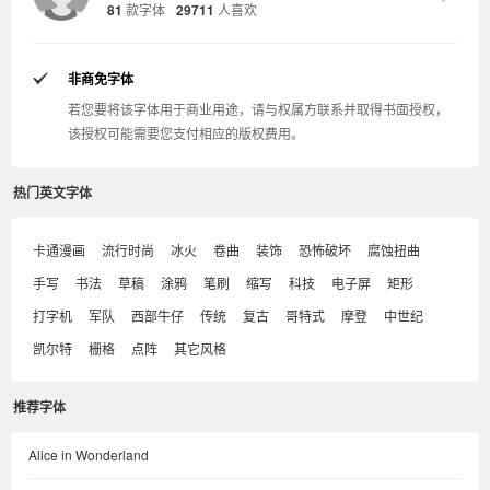
81
款字体
29711
人喜欢
非商免字体
若您要将该字体用于商业用途，请与权属方联系并取得书面授权，
该授权可能需要您支付相应的版权费用。
热门英文字体
卡通漫画
流行时尚
冰火
卷曲
装饰
恐怖破坏
腐蚀扭曲
手写
书法
草稿
涂鸦
笔刷
缩写
科技
电子屏
矩形
打字机
军队
西部牛仔
传统
复古
哥特式
摩登
中世纪
凯尔特
栅格
点阵
其它风格
推荐字体
Alice in Wonderland