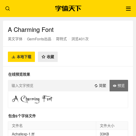
A Charming Font
英文字体
/
GemFonts出品
/
哥特式
/
浏览401次
本地下载
收藏
在线预览效果
简繁
预览
包含6个字体文件
文件名
文件大小
Achafexp-1.ttf
33KB