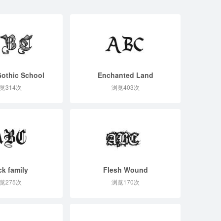
Gothic School
Enchanted Land
览314次
浏览403次
ck family
Flesh Wound
览275次
浏览170次