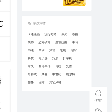
热门英文字体
卡通漫画
流行时尚
冰火
卷曲
装饰
恐怖破坏
腐蚀扭曲
手写
书法
草稿
涂鸦
笔刷
缩写
科技
电子屏
矩形
打字机
军队
西部牛仔
传统
复古
哥特式
摩登
中世纪
凯尔特
栅格
点阵
其它风格
QQ群