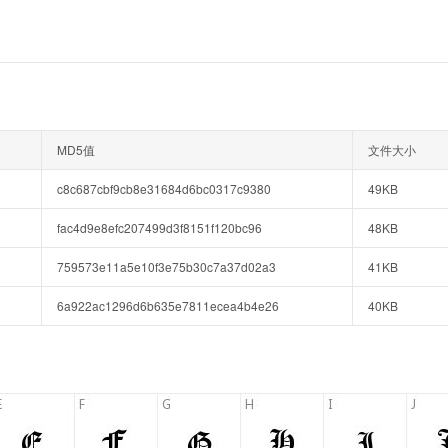
MD5值
文件大小
c8c687cbf9cb8e31684d6bc0317c9380
49KB
fac4d9e8efc207499d3f8151f120bc96
48KB
759573e11a5e10f3e75b30c7a37d02a3
41KB
6a922ac1296d6b635e7811ecea4b4e26
40KB