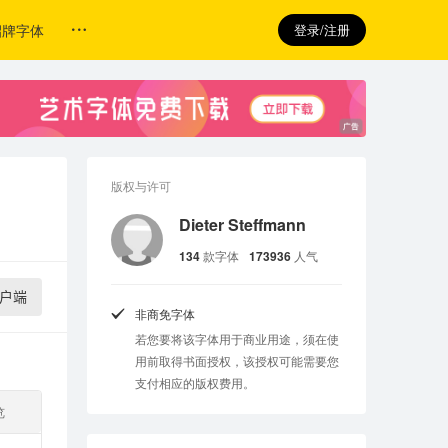
招牌字体
登录/注册
版权与许可
Dieter Steffmann
134
款字体
173936
人气
户端
非商免字体
若您要将该字体用于商业用途，须在使
用前取得书面授权，该授权可能需要您
支付相应的版权费用。
览