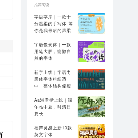
推荐阅读
字语字库｜一款十
分温柔的手写体-等
你是我最后的温柔
字语俊隶体｜一款
用笔大胆，慵懒自
然的字体
新字上线｜字语尚
黑体字体粗细适
中，整体结构偏瘦
高
Aa湘君楷上线｜端
午临中夏，时清日
复长
福芦灵感上新10款
英文字体