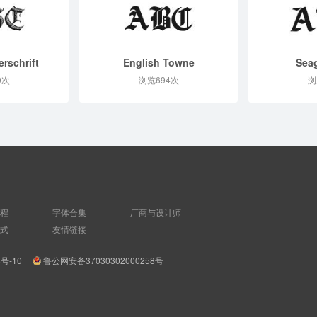
rschrift
English Towne
Sea
0次
浏览694次
浏
程
字体合集
厂商与设计师
式
友情链接
8号-10
鲁公网安备37030302000258号