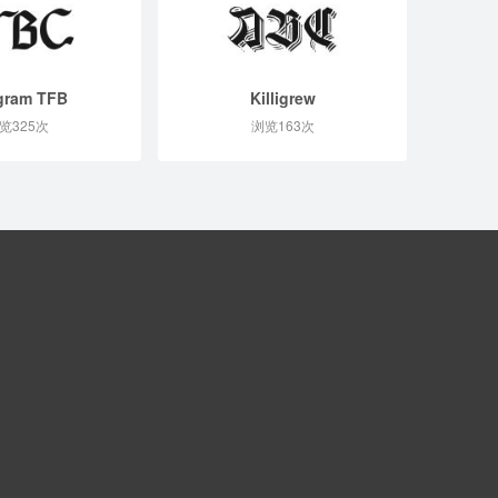
gram TFB
Killigrew
览325次
浏览163次