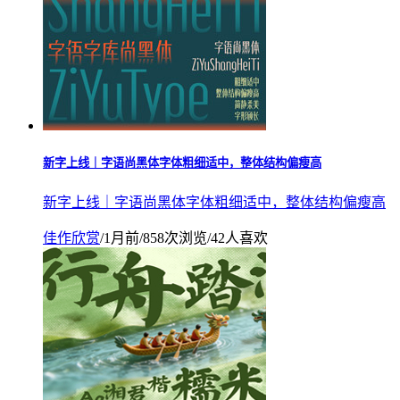
新字上线｜字语尚黑体字体粗细适中，整体结构偏瘦高
新字上线｜字语尚黑体字体粗细适中，整体结构偏瘦高
佳作欣赏
/
1月前
/
858次浏览
/
42人喜欢