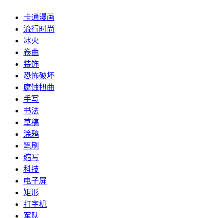
卡通漫画
流行时尚
冰火
卷曲
装饰
恐怖破坏
腐蚀扭曲
手写
书法
草稿
涂鸦
笔刷
缩写
科技
电子屏
矩形
打字机
军队