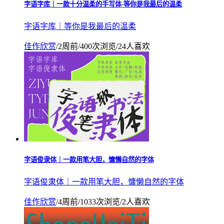
字语字库｜一款十分温柔的手写体-等你是我最后的温柔
字语字库｜等你是我最后的温柔
佳作欣赏
/
2周前
/
400次浏览
/
24人喜欢
字语俊隶体｜一款用笔大胆，慵懒自然的字体
字语俊隶体｜一款用笔大胆，慵懒自然的字体
佳作欣赏
/
4周前
/
1033次浏览
/
2人喜欢